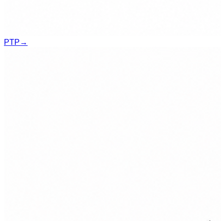
PTP
→