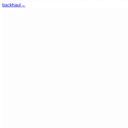
backhaul
→