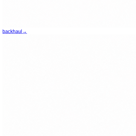
backhaul
→