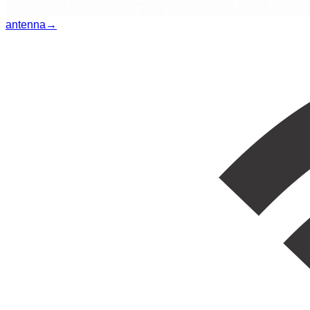
antenna
→