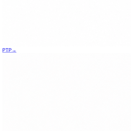
PTP
→