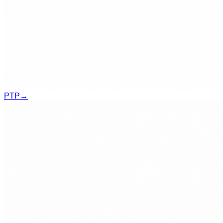
PTP
→