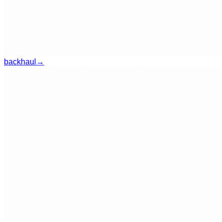
backhaul
→