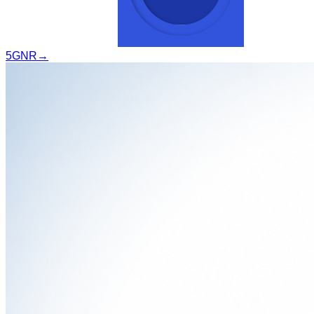
5GNR
→