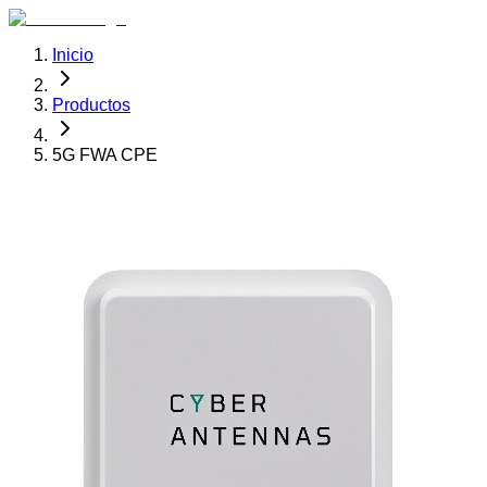
Inicio
Productos
5G FWA CPE