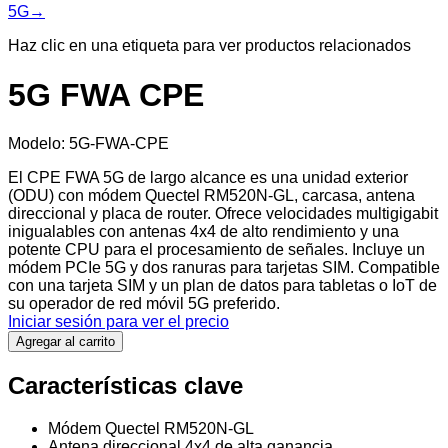
5G
→
Haz clic en una etiqueta para ver productos relacionados
5G FWA CPE
Modelo
:
5G-FWA-CPE
El CPE FWA 5G de largo alcance es una unidad exterior
(ODU) con módem Quectel RM520N-GL, carcasa, antena
direccional y placa de router. Ofrece velocidades multigigabit
inigualables con antenas 4x4 de alto rendimiento y una
potente CPU para el procesamiento de señales. Incluye un
módem PCIe 5G y dos ranuras para tarjetas SIM. Compatible
con una tarjeta SIM y un plan de datos para tabletas o IoT de
su operador de red móvil 5G preferido.
Iniciar sesión para ver el precio
Agregar al carrito
Características clave
Módem Quectel RM520N-GL
Antena direccional 4x4 de alta ganancia