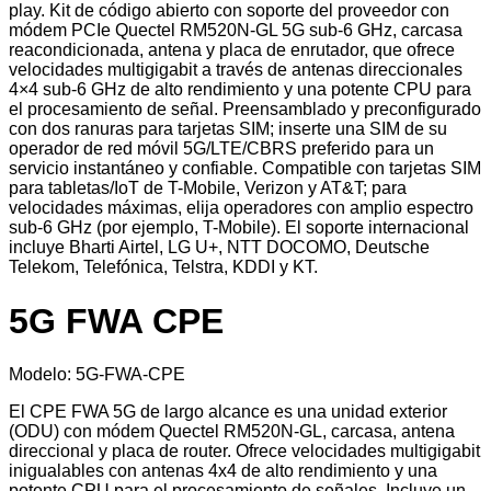
play. Kit de código abierto con soporte del proveedor con
módem PCIe Quectel RM520N-GL 5G sub-6 GHz, carcasa
reacondicionada, antena y placa de enrutador, que ofrece
velocidades multigigabit a través de antenas direccionales
4×4 sub-6 GHz de alto rendimiento y una potente CPU para
el procesamiento de señal. Preensamblado y preconfigurado
con dos ranuras para tarjetas SIM; inserte una SIM de su
operador de red móvil 5G/LTE/CBRS preferido para un
servicio instantáneo y confiable. Compatible con tarjetas SIM
para tabletas/IoT de T-Mobile, Verizon y AT&T; para
velocidades máximas, elija operadores con amplio espectro
sub-6 GHz (por ejemplo, T-Mobile). El soporte internacional
incluye Bharti Airtel, LG U+, NTT DOCOMO, Deutsche
Telekom, Telefónica, Telstra, KDDI y KT.
5G FWA CPE
Modelo
:
5G-FWA-CPE
El CPE FWA 5G de largo alcance es una unidad exterior
(ODU) con módem Quectel RM520N-GL, carcasa, antena
direccional y placa de router. Ofrece velocidades multigigabit
inigualables con antenas 4x4 de alto rendimiento y una
potente CPU para el procesamiento de señales. Incluye un