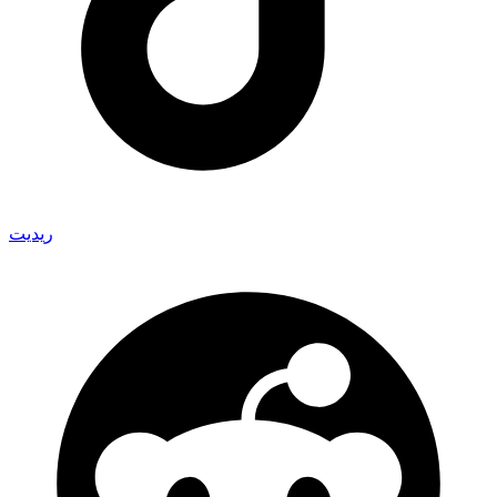
ريديت