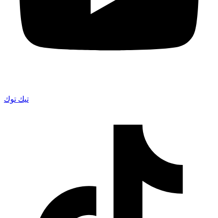
تيك توك