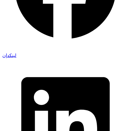
لينكدإن